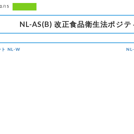
2/15
NL-AS(B) 改正食品衛生法ポ
ト NL-W
N