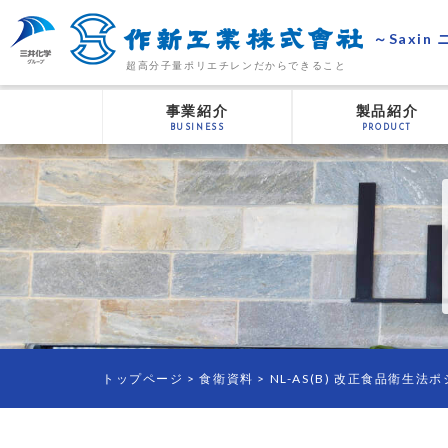
～Saxin
超高分子量ポリエチレンだからできること
事業紹介
製品紹介
BUSINESS
PRODUCT
トップページ
> 食衛資料 >
NL-AS(B) 改正食品衛生