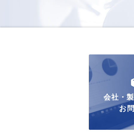
会社・
お