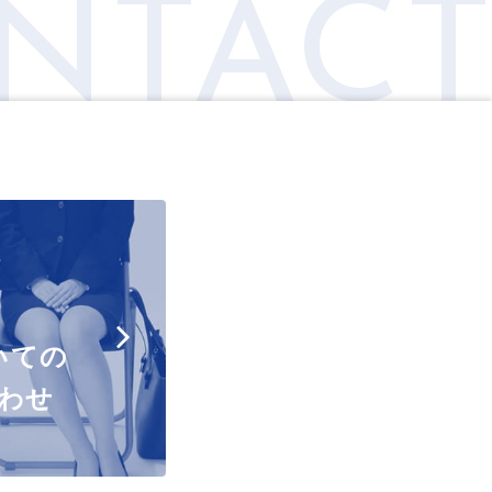
NTAC
いての
わせ