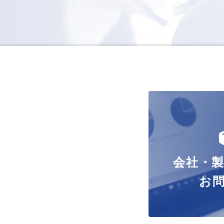
会社・
お