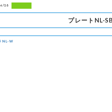
4/28
プレートNL-S
 NL-W