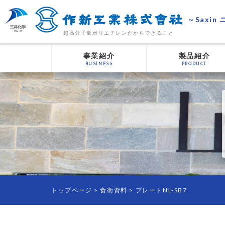
～Saxin
超高分子量ポリエチレンだからできること
事業紹介
製品紹介
BUSINESS
PRODUCT
トップページ
> 食衛資料 >
プレートNL-SB7